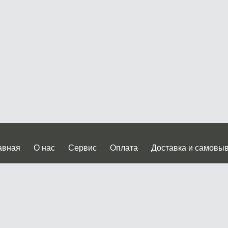
авная
О нас
Сервис
Оплата
Доставка и самовы
нтакты
Прайслист
ква, Дмитровское шоссе дом 62? стр.5 ( третий павильон от
 работы: пн.-пт. с 9 до 19.00, сб.-вс. с 10 до 17.00