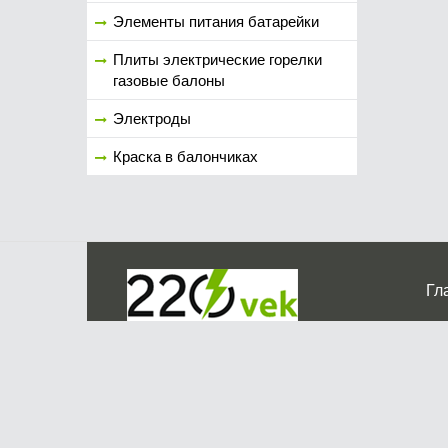
Элементы питания батарейки
Плиты электрические горелки
газовые балоны
Электроды
Краска в балончиках
Гл
Ко
г. Мос
График