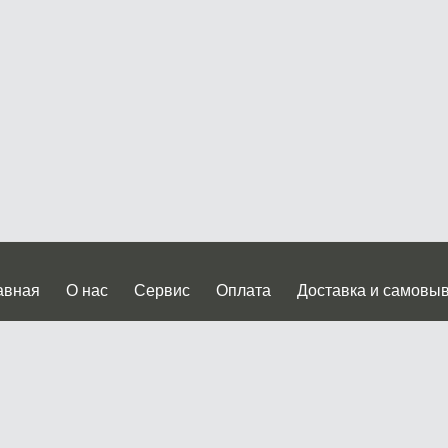
авная
О нас
Сервис
Оплата
Доставка и самовы
нтакты
Прайслист
ква, Дмитровское шоссе дом 62? стр.5 ( третий павильон от
 работы: пн.-пт. с 9 до 19.00, сб.-вс. с 10 до 17.00