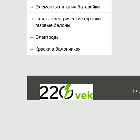
Элементы питания батарейки
Плиты электрические горелки
газовые балоны
Электроды
Краска в балончиках
Гл
Ко
г. Мос
График