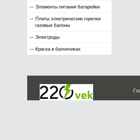
Элементы питания батарейки
Плиты электрические горелки
газовые балоны
Электроды
Краска в балончиках
Гл
Ко
г. Мос
График