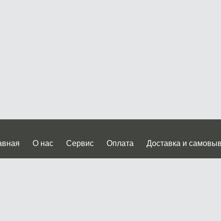
авная
О нас
Сервис
Оплата
Доставка и самовы
нтакты
Прайслист
ква, Дмитровское шоссе дом 62? стр.5 ( третий павильон от
 работы: пн.-пт. с 9 до 19.00, сб.-вс. с 10 до 17.00