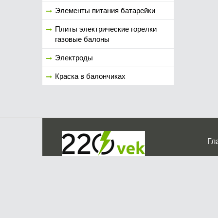
Элементы питания батарейки
Плиты электрические горелки
газовые балоны
Электроды
Краска в балончиках
Гл
Ко
г. Мос
График