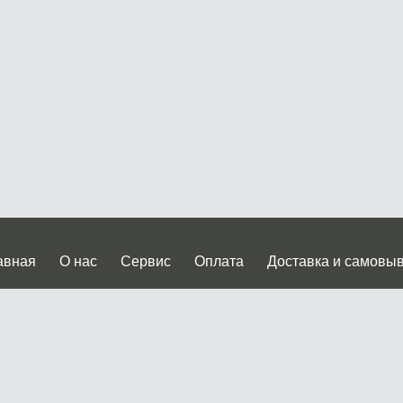
авная
О нас
Сервис
Оплата
Доставка и самовы
нтакты
Прайслист
ква, Дмитровское шоссе дом 62? стр.5 ( третий павильон от
 работы: пн.-пт. с 9 до 19.00, сб.-вс. с 10 до 17.00