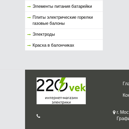
Элементы питания батарейки
Плиты электрические горелки
газовые балоны
Электроды
Краска в балончиках
Гл
Ко
г. Мос
График