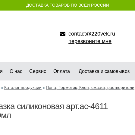
ДОСТАВКА ТОВАРОВ ПО ВСЕЙ РОССИИ
contact@220vek.ru
перезвоните мне
ая
О нас
Сервис
Оплата
Доставка и самовывоз
Каталог продукции
Пена, Герметик, Клея, смазки, растворители
зка силиконовая арт.ас-4611
0мл