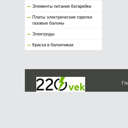
Элементы питания батарейки
Плиты электрические горелки
газовые балоны
Электроды
Краска в балончиках
Гл
Ко
г. Мос
График