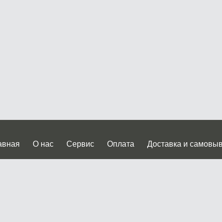
авная
О нас
Сервис
Оплата
Доставка и самовы
нтакты
Прайслист
ква, Дмитровское шоссе дом 62? стр.5 ( третий павильон от
 работы: пн.-пт. с 9 до 19.00, сб.-вс. с 10 до 17.00