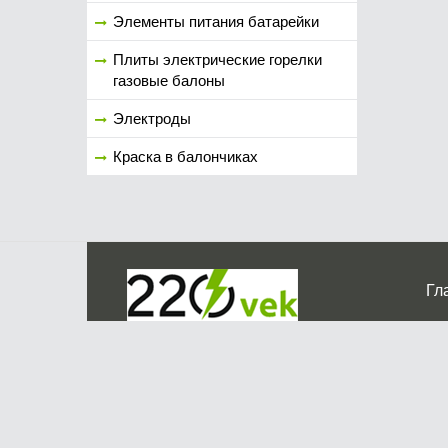
Элементы питания батарейки
Плиты электрические горелки
газовые балоны
Электроды
Краска в балончиках
Гл
Ко
г. Мос
График