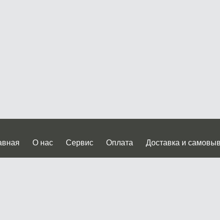
авная
О нас
Сервис
Оплата
Доставка и самовы
нтакты
Прайслист
ква, Дмитровское шоссе дом 62? стр.5 ( третий павильон от
 работы: пн.-пт. с 9 до 19.00, сб.-вс. с 10 до 17.00