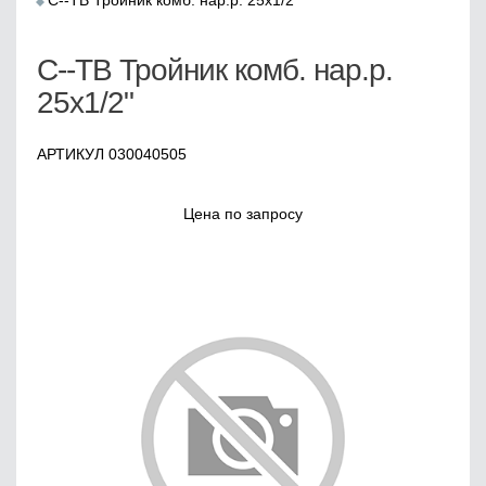
C--TB Тройник комб. нар.р. 25x1/2"
C--TB Тройник комб. нар.р.
25x1/2"
АРТИКУЛ 030040505
Цена по запросу