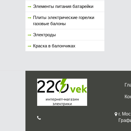
Элементы питания батарейки
Плиты электрические горелки
газовые балоны
Электроды
Краска в балончиках
Гл
Ко
г. Мос
График