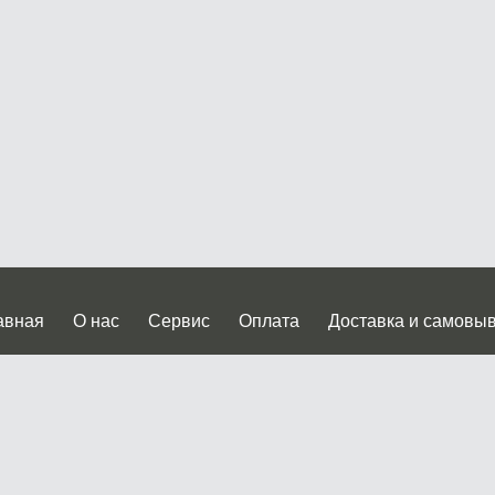
авная
О нас
Сервис
Оплата
Доставка и самовы
нтакты
Прайслист
ква, Дмитровское шоссе дом 62? стр.5 ( третий павильон от
 работы: пн.-пт. с 9 до 19.00, сб.-вс. с 10 до 17.00