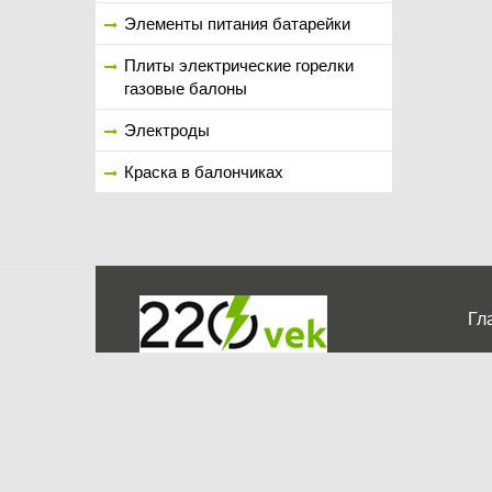
Элементы питания батарейки
Плиты электрические горелки
газовые балоны
Электроды
Краска в балончиках
Гл
Ко
г. Мос
График