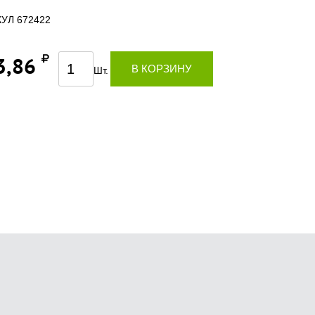
УЛ 672422
3,86
В КОРЗИНУ
Шт.