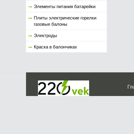
Элементы питания батарейки
Плиты электрические горелки
газовые балоны
Электроды
Краска в балончиках
Гл
Ко
г. Мос
График