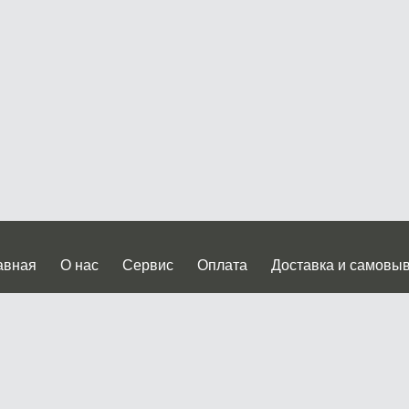
авная
О нас
Сервис
Оплата
Доставка и самовы
нтакты
Прайслист
ква, Дмитровское шоссе дом 62? стр.5 ( третий павильон от
 работы: пн.-пт. с 9 до 19.00, сб.-вс. с 10 до 17.00