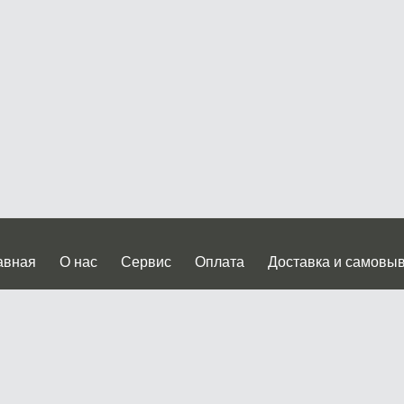
авная
О нас
Сервис
Оплата
Доставка и самовы
нтакты
Прайслист
ква, Дмитровское шоссе дом 62? стр.5 ( третий павильон от
 работы: пн.-пт. с 9 до 19.00, сб.-вс. с 10 до 17.00