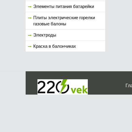
Элементы питания батарейки
Плиты электрические горелки
газовые балоны
Электроды
Краска в балончиках
Гл
Ко
г. Мос
График