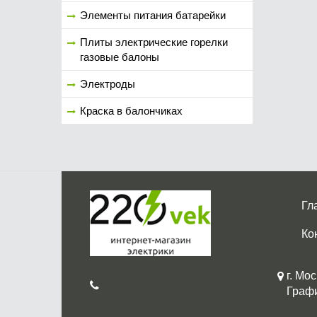
Элементы питания батарейки
Плиты электрические горелки
газовые балоны
Электроды
Краска в балончиках
Гл
Ко
г. Мос
График