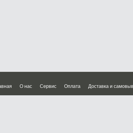
авная
О нас
Сервис
Оплата
Доставка и самовы
нтакты
Прайслист
ква, Дмитровское шоссе дом 62? стр.5 ( третий павильон от
 работы: пн.-пт. с 9 до 19.00, сб.-вс. с 10 до 17.00