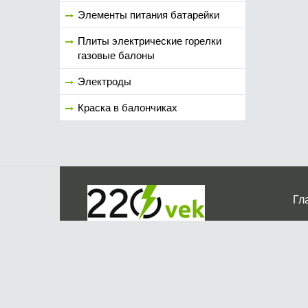
Элементы питания батарейки
Плиты электрические горелки
газовые балоны
Электроды
Краска в балончиках
Гл
Ко
г. Мос
График