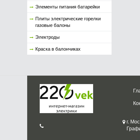
Элементы питания батарейки
Плиты электрические горелки
газовые балоны
Электроды
Краска в балончиках
Гл
Ко
г. Мос
График