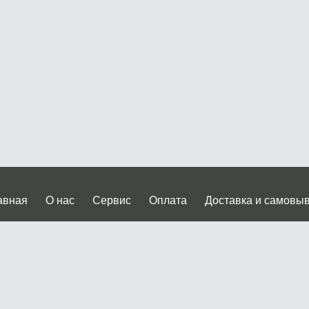
авная
О нас
Сервис
Оплата
Доставка и самовы
нтакты
Прайслист
ква, Дмитровское шоссе дом 62? стр.5 ( третий павильон от
 работы: пн.-пт. с 9 до 19.00, сб.-вс. с 10 до 17.00