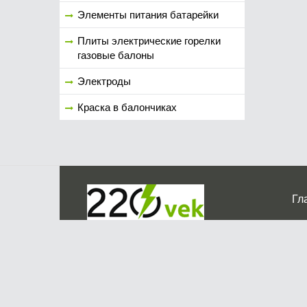
Элементы питания батарейки
Плиты электрические горелки
газовые балоны
Электроды
Краска в балончиках
Гл
Ко
г. Мос
График