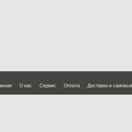
авная
О нас
Сервис
Оплата
Доставка и самовы
нтакты
Прайслист
ква, Дмитровское шоссе дом 62? стр.5 ( третий павильон от
 работы: пн.-пт. с 9 до 19.00, сб.-вс. с 10 до 17.00