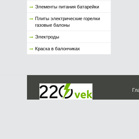
Элементы питания батарейки
Плиты электрические горелки
газовые балоны
Электроды
Краска в балончиках
Гл
Ко
г. Мос
График