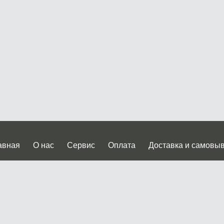
авная
О нас
Сервис
Оплата
Доставка и самовы
нтакты
Прайслист
ква, Дмитровское шоссе дом 62? стр.5 ( третий павильон от
 работы: пн.-пт. с 9 до 19.00, сб.-вс. с 10 до 17.00