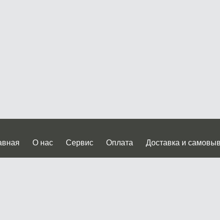
авная
О нас
Сервис
Оплата
Доставка и самовы
нтакты
Прайслист
ква, Дмитровское шоссе дом 62? стр.5 ( третий павильон от
 работы: пн.-пт. с 9 до 19.00, сб.-вс. с 10 до 17.00