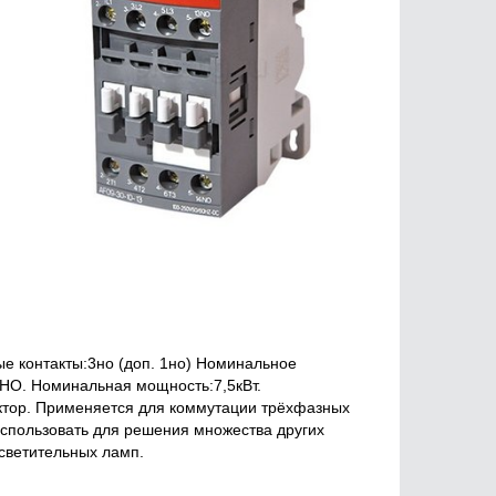
е контакты:3но (доп. 1но) Номинальное
НО. Номинальная мощность:7,5кВт.
ктор. Применяется для коммутации трёхфазных
использовать для решения множества других
осветительных ламп.