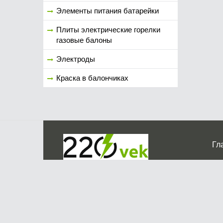
Элементы питания батарейки
Плиты электрические горелки
газовые балоны
Электроды
Краска в балончиках
Гл
Ко
г. Мос
График