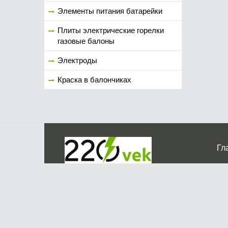
Элементы питания батарейки
Плиты электрические горелки
газовые балоны
Электроды
Краска в балончиках
Гл
Ко
г. Мос
График