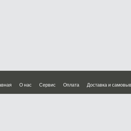
авная
О нас
Сервис
Оплата
Доставка и самовы
нтакты
Прайслист
ква, Дмитровское шоссе дом 62? стр.5 ( третий павильон от
 работы: пн.-пт. с 9 до 19.00, сб.-вс. с 10 до 17.00