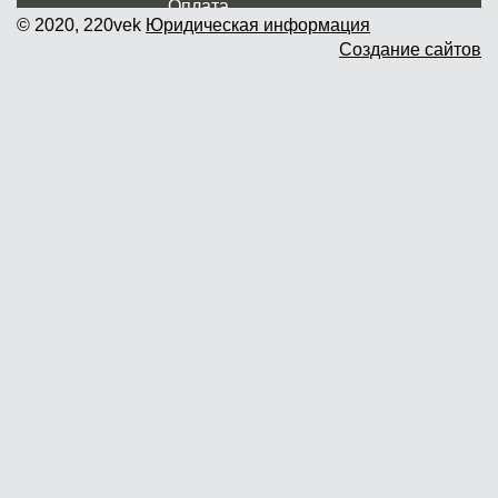
Оплата
© 2020, 220vek
Юридическая информация
Создание сайтов
Доставка и самовывоз
Гарантия и возврат
Новости
Контакты
Прайслист
г. Москва, Дмитровское шоссе дом
62? стр.5 ( третий павильон от
Дмитровского ш.)
График работы: пн.-пт. с 9 до 19.00,
сб.-вс. с 10 до 17.00