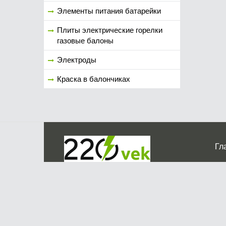
Элементы питания батарейки
Плиты электрические горелки
газовые балоны
Электроды
Краска в балончиках
Гл
Ко
г. Мос
График