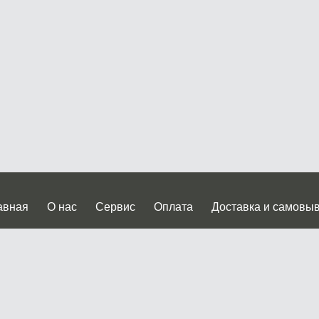
авная
О нас
Сервис
Оплата
Доставка и самовы
нтакты
Прайслист
ква, Дмитровское шоссе дом 62? стр.5 ( третий павильон от
 работы: пн.-пт. с 9 до 19.00, сб.-вс. с 10 до 17.00