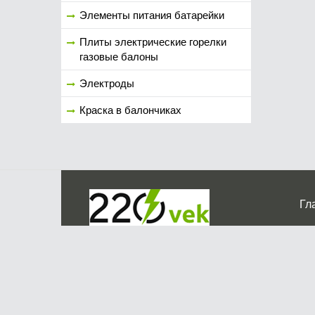
Элементы питания батарейки
Плиты электрические горелки
газовые балоны
Электроды
Краска в балончиках
Гл
Ко
г. Мос
График