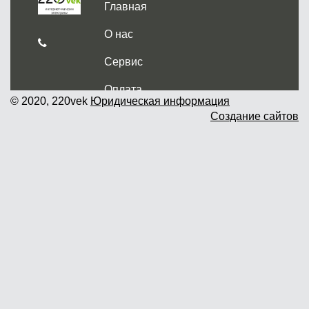
Главная
О нас
Сервис
Оплата
© 2020, 220vek
Юридическая информация
Создание сайтов
Доставка и самовывоз
Гарантия и возврат
Новости
Контакты
Прайслист
г. Москва, Дмитровское шоссе дом
62? стр.5 ( третий павильон от
Дмитровского ш.)