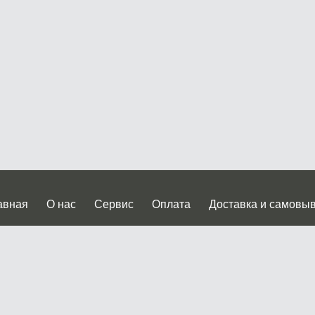
авная
О нас
Сервис
Оплата
Доставка и самовы
нтакты
Прайслист
ква, Дмитровское шоссе дом 62? стр.5 ( третий павильон от
 работы: пн.-пт. с 9 до 19.00, сб.-вс. с 10 до 17.00