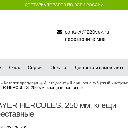
ДОСТАВКА ТОВАРОВ ПО ВСЕЙ РОССИИ
contact@220vek.ru
перезвоните мне
ая
О нас
Сервис
Оплата
Доставка и самовывоз
Каталог продукции
Инструмент
Шарнироно губцевый инструм
ER HERCULES, 250 мм, клещи переставные
AYER HERCULES, 250 мм, клещи
реставные
УЛ 22375_z01