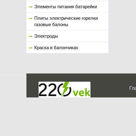
Элементы питания батарейки
Плиты электрические горелки
газовые балоны
Электроды
Краска в балончиках
Гл
Ко
г. Мос
График