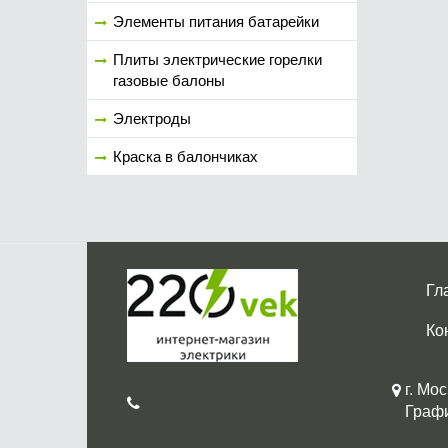
Элементы питания батарейки
Плиты электрические горелки
газовые балоны
Электроды
Краска в балончиках
Гл
Ко
г. Мос
График