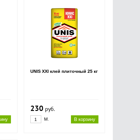
UNIS XXI клей плиточный 25 кг
230
руб.
зину
М.
В корзину