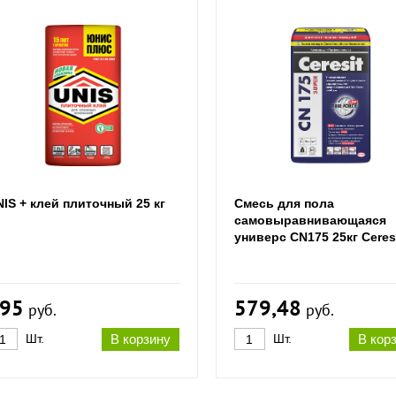
IS + клей плиточный 25 кг
Смесь для пола
самовыравнивающаяся
универс CN175 25кг Ceres
95
579,48
руб.
руб.
Шт.
В корзину
Шт.
В кор