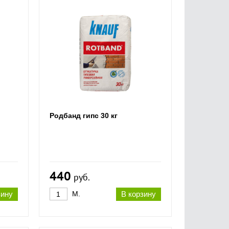
Родбанд гипс 30 кг
440
руб.
зину
М.
В корзину