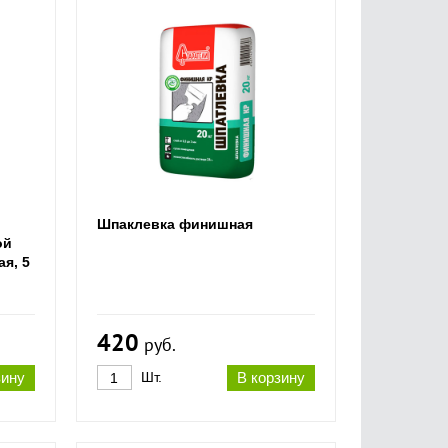
Шпаклевка финишная
ой
я, 5
420
руб.
зину
Шт.
В корзину