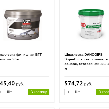
паклевка финишная ВГТ
Шпатлевка DANOGIPS
emium 3,6кг
SuperFinish на полимерн
основе, готовая, финишна
кг
45,40
574,72
руб.
руб.
Шт.
В корзину
Шт.
В кор