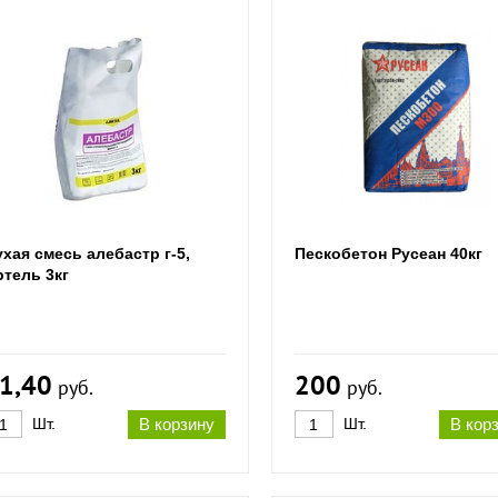
хая смесь алебастр г-5,
Пескобетон Русеан 40кг
ртель 3кг
1,40
200
руб.
руб.
Шт.
В корзину
Шт.
В кор