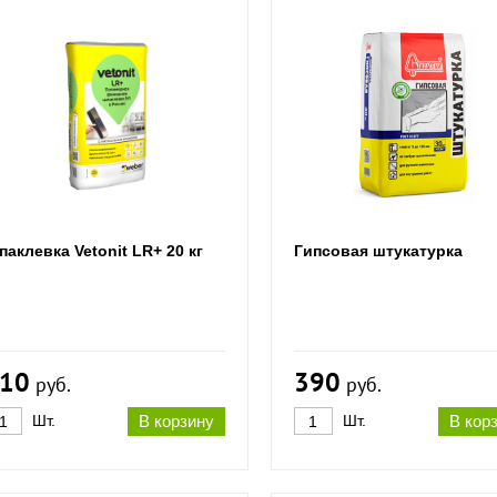
аклевка Vetonit LR+ 20 кг
Гипсовая штукатурка
10
390
руб.
руб.
Шт.
В корзину
Шт.
В кор