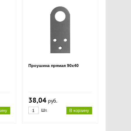
Проушина прямая 90х40
38,04
руб.
зину
Шт.
В корзину