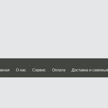
авная
О нас
Сервис
Оплата
Доставка и самовы
нтакты
Прайслист
ква, Дмитровское шоссе дом 62? стр.5 ( третий павильон от
 работы: пн.-пт. с 9 до 19.00, сб.-вс. с 10 до 17.00