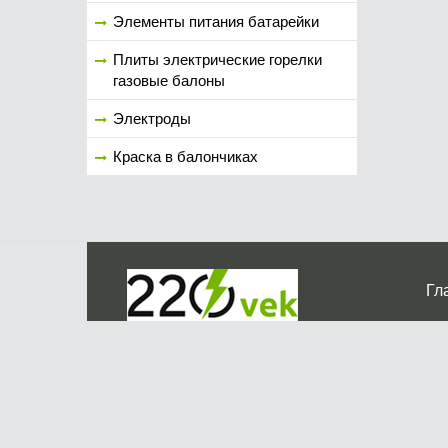
Элементы питания батарейки
Плиты электрические горелки
газовые балоны
Электроды
Краска в балончиках
Гл
Ко
г. Мос
График