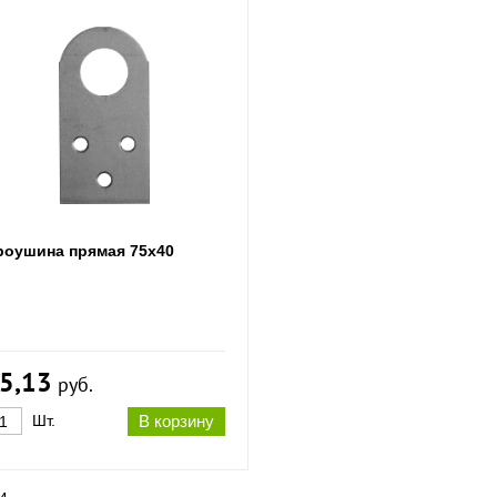
роушина прямая 75х40
5,13
руб.
Шт.
В корзину