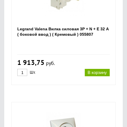
Legrand Valena Вилка силовая 3P + N + E 32 А
( боковой ввод ) ( Кремовый ) 055807
1 913,75
руб.
Шт.
В корзину