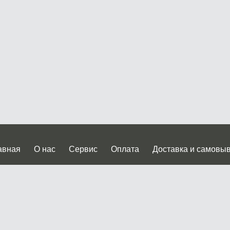
авная
О нас
Сервис
Оплата
Доставка и самовы
нтакты
Прайслист
ква, Дмитровское шоссе дом 62? стр.5 ( третий павильон от
 работы: пн.-пт. с 9 до 19.00, сб.-вс. с 10 до 17.00