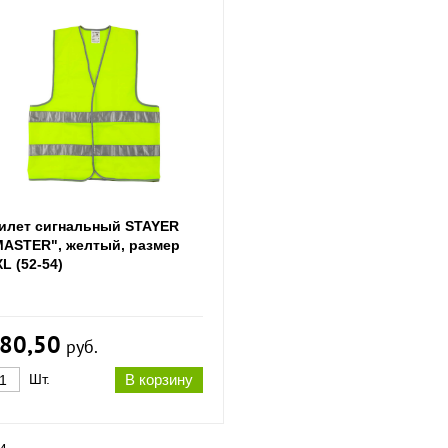
илет сигнальный STAYER
MASTER", желтый, размер
L (52-54)
80,50
руб.
Шт.
В корзину