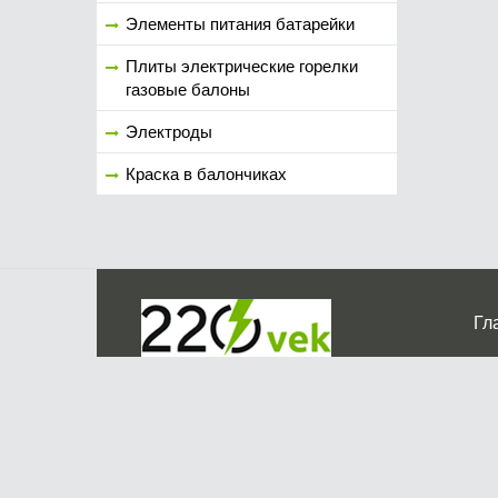
Элементы питания батарейки
Плиты электрические горелки
газовые балоны
Электроды
Краска в балончиках
Гл
Ко
г. Мос
График