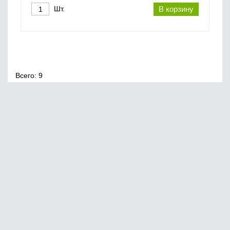
Шт.
В корзину
Всего: 9
Главная
О нас
Сервис
Оплата
© 2020, 220vek
Юридическая информация
Создание сайтов
Доставка и самовывоз