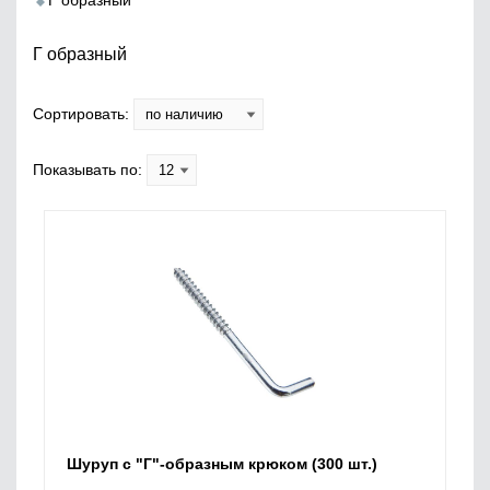
Г образный
Г образный
Сортировать:
Показывать по:
Шуруп с "Г"-образным крюком (300 шт.)