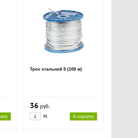
Трос стальной 5 (100 м)
36
руб.
зину
М.
В корзину