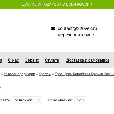
ДОСТАВКА ТОВАРОВ ПО ВСЕЙ РОССИИ
contact@220vek.ru
перезвоните мне
ая
О нас
Сервис
Оплата
Доставка и самовывоз
Каталог продукции
Крепеж
Трос Цепь Карабины Крючки Зажи
с
овать:
Показывать по: