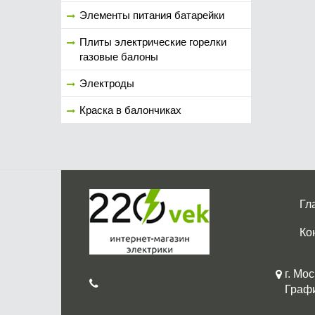
Элементы питания батарейки
Плиты электрические горелки
газовые балоны
Электроды
Краска в балончиках
Гл
Ко
г. Мос
График