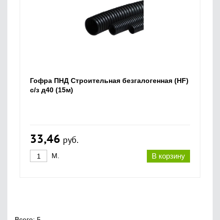
Гофра ПНД Строительная безгалогенная (HF)
с/з д40 (15м)
33,46
руб.
М.
В корзину
Всего: 5