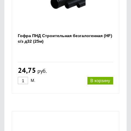
Гофра ПНД Строительная безгалогенная (HF)
с/з д32 (25м)
24,75
руб.
М.
В корзину