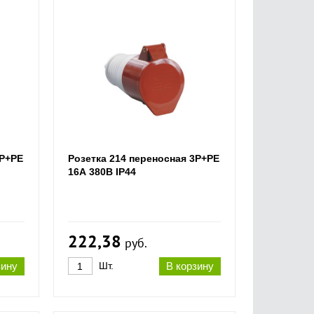
2Р+РЕ
Розетка 214 переносная 3Р+РЕ
16А 380В IP44
222,38
руб.
зину
Шт.
В корзину