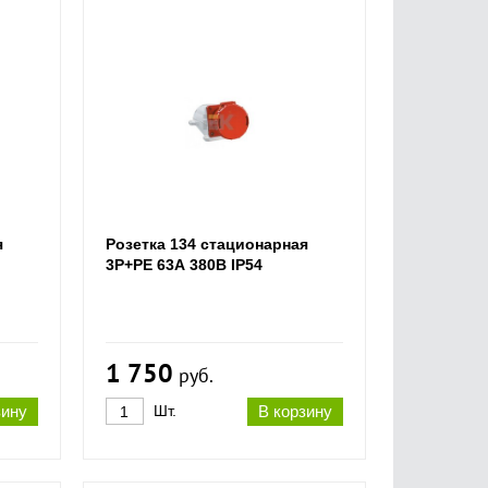
я
Розетка 134 стационарная
3Р+РЕ 63А 380В IP54
1 750
руб.
зину
Шт.
В корзину