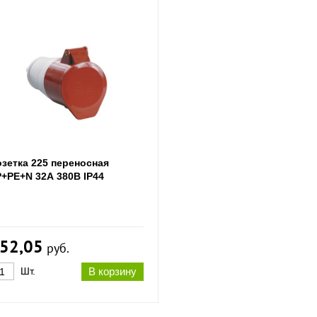
озетка 225 переносная
Р+РЕ+N 32А 380В IP44
52,05
руб.
Шт.
В корзину