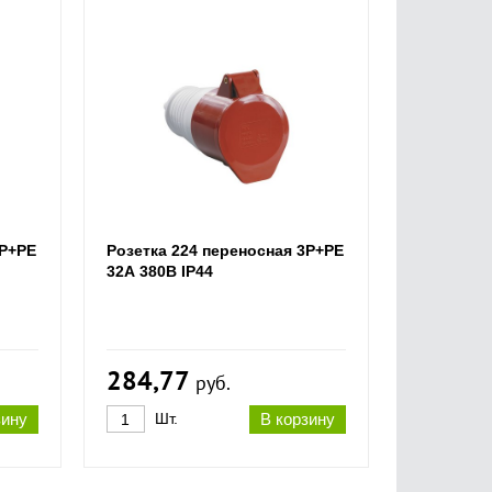
2Р+РЕ
Розетка 224 переносная 3Р+РЕ
32А 380В IP44
284,77
руб.
зину
Шт.
В корзину