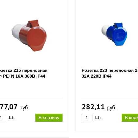
озетка 215 переносная
Розетка 223 переносная 
Р+РЕ+N 16А 380В IP44
32А 220В IP44
77,07
282,11
руб.
руб.
Шт.
В корзину
Шт.
В кор