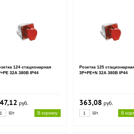
озетка 124 стационарная
Розетка 125 стационарна
Р+РЕ 32А 380В IP44
3Р+РЕ+N 32А 380В IP44
47,12
363,08
руб.
руб.
Шт.
В корзину
Шт.
В кор