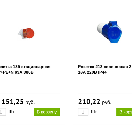
озетка 135 стационарная
Розетка 213 переносная 
Р+РЕ+N 63А 380В
16А 220В IP44
 151,25
210,22
руб.
руб.
Шт.
В корзину
Шт.
В кор