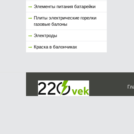
Элементы питания батарейки
Плиты электрические горелки
газовые балоны
Электроды
Краска в балончиках
Гл
Ко
г. Мос
График