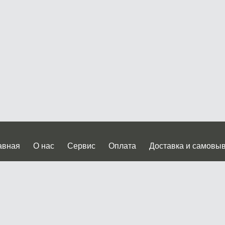
авная
О нас
Сервис
Оплата
Доставка и самовы
нтакты
Прайслист
ква, Дмитровское шоссе дом 62? стр.5 ( третий павильон от
 работы: пн.-пт. с 9 до 19.00, сб.-вс. с 10 до 17.00