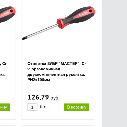
 Cr-
Отвертка ЗУБР "МАСТЕР", Cr-
v, эргономичная
ка,
двухкомпонентная рукоятка,
PH2x100мм
126,79
руб.
зину
Шт.
В корзину