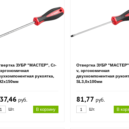
твертка ЗУБР "МАСТЕР", Cr-
Отвертка ЗУБР "МАСТЕР",
, эргономичная
v, эргономичная
вухкомпонентная рукоятка,
двухкомпонентная рукоят
H2x150мм
SL3,0x100мм
37,46
81,77
руб.
руб.
Шт.
В корзину
Шт.
В кор