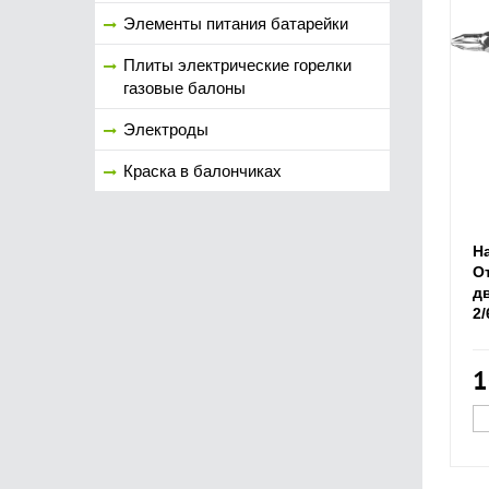
Элементы питания батарейки
Плиты электрические горелки
газовые балоны
Электроды
Краска в балончиках
Н
О
д
2/
1