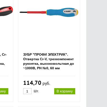
 Cr-
ЗУБР "ПРОФИ ЭЛЕКТРИК".
Отвертка Cr-V, трехкомпонент
ка,
рукоятка, высоковольтная до
~1000В, PH №0, 60 мм
114,70
руб.
зину
Шт.
В корзину