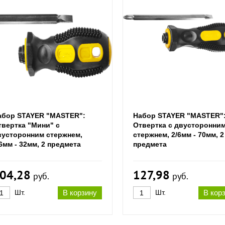
абор STAYER "MASTER":
Набор STAYER "MASTER"
твертка "Мини" с
Отвертка с двусторонни
вусторонним стержнем,
стержнем, 2/6мм - 70мм, 2
6мм - 32мм, 2 предмета
предмета
04,28
127,98
руб.
руб.
Шт.
В корзину
Шт.
В кор