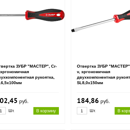
твертка ЗУБР "МАСТЕР", Cr-
Отвертка ЗУБР "МАСТЕР",
, эргономичная
v, эргономичная
вухкомпонентная рукоятка,
двухкомпонентная рукоят
L6,5x100мм
SL8,0x150мм
02,45
184,86
руб.
руб.
Шт.
В корзину
Шт.
В кор