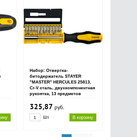
:
Набор: Отвертка-
м
битодержатель STAYER
"MASTER" HERCULES 25813,
Cr-V сталь, двухкомпонентная
рукоятка, 13 предметов
325,87
руб.
зину
Шт.
В корзину