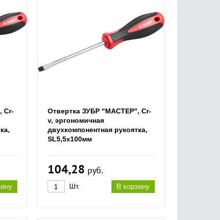
 Cr-
Отвертка ЗУБР "МАСТЕР", Cr-
v, эргономичная
ка,
двухкомпонентная рукоятка,
SL5,5x100мм
104,28
руб.
зину
Шт.
В корзину