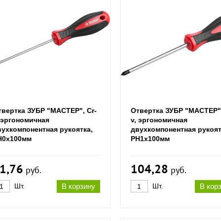
твертка ЗУБР "МАСТЕР", Cr-
Отвертка ЗУБР "МАСТЕР",
, эргономичная
v, эргономичная
вухкомпонентная рукоятка,
двухкомпонентная рукоят
H0x100мм
PH1x100мм
1,76
104,28
руб.
руб.
Шт.
В корзину
Шт.
В кор